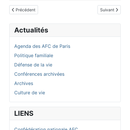
Article précédent : AFC PARIS 8
Article suivan
Précédent
Suivant
Actualités
Agenda des AFC de Paris
Politique familiale
Défense de la vie
Conférences archivées
Archives
Culture de vie
LIENS
Confédération nationale AFC