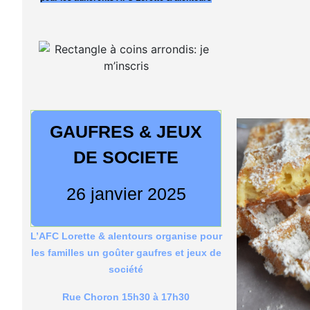
GAUFRES & JEUX
DE SOCIETE
26 janvier 2025
L’AFC Lorette & alentours organise pour
les familles un goûter gaufres et jeux de
société
Rue Choron 15h30 à 17h30