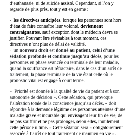
d’euthanasie, ni de suicide assisté. Cependant, si l’on y
regarde de plus près, tout y est en germe :
-
les directives anticipées
, lorsque les personnes sont hors
d’état de faire connaître leur volonté,
deviennent
contraignantes
, sauf exception dont le médecin devra se
justifier. Pouvant être révisables à tout moment, ces
directives n’ont plus de délai de validité.
-
un
nouveau droit
est
donné au patient, celui d’une
sédation profonde et continue jusqu’au décès
, pour les
personnes en phase avancée ou terminale de leur maladie,
quand la souffrance est réfractaire, dans le cas d’un arrêt de
traitement, la phase terminale de la vie étant celle où le
pronostic vital est engagé à court terme.
«
Priorité est donnée à la qualité de vie du patient et à son
autonomie de décision ». Cette sédation, qui provoque
l’altération totale de la conscience jusqu’au décès, « doit
répondre à la
demande légitime des personnes atteintes d’une
maladie grave et incurable qui envisagent leur fin de vie, de
ne pas souffrir et ne pas prolonger, selon elles, inutilement
cette période ultime. » Cette sédation sera « obligatoirement
associée à l’arrêt de tout traitement de maintien en vie ».