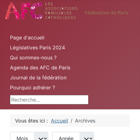
Page d'accueil
Législatives Paris 2024
Qui sommes-nous ?
Agenda des AFC de Paris
Journal de la fédération
Pourquoi adhérer ?
Rechercher
Vous êtes ici :
Accueil
Archives
Mois
Année
Afficher #
Filtres de recherche